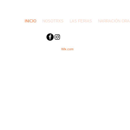
librosrevueltos@gmail.com
/ Paternal- CABA
INICIO
NOSOTRXS
LAS FERIAS
NARRACIÓN ORA
C
reado con
Wix.com